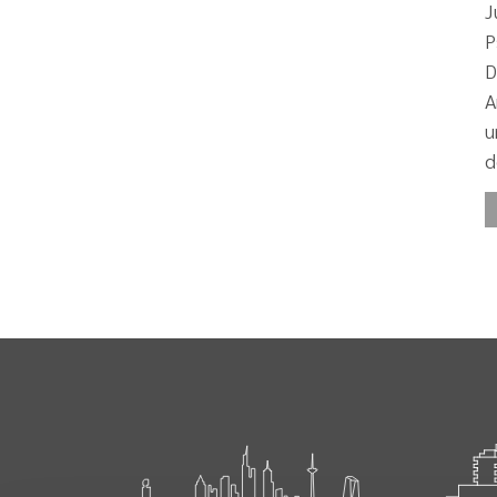
J
P
D
A
u
d