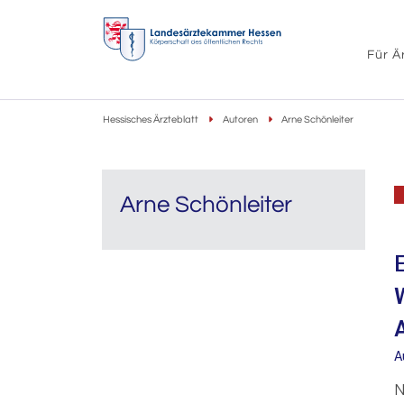
Für Ä
Hessisches Ärzteblatt
Autoren
Arne Schönleiter
Arne Schönleiter
A
N