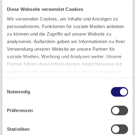
Rothschild & Söhne“.
Diese Webseite verwendet Cookies
Wir verwenden Cookies, um Inhalte und Anzeigen zu
personalisieren, Funktionen für soziale Medien anbieten
zu können und die Zugriffe auf unsere Website zu
analysieren. Außerdem geben wir Informationen zu Ihrer
Verwendung unserer Website an unsere Partner für
soziale Medien, Werbung und Analysen weiter. Unsere
Partner führen diese Informationen möglicherweise mit
weiteren Daten zusammen, die Sie ihnen bereitgestellt
haben oder die sie im Rahmen Ihrer Nutzung der Dienste
Einwilligungsauswahl
gesammelt haben.
Notwendig
Datenschutz
|
Impressum
Präferenzen
Henri Matisse: Paysage, le mur rose. Korsika 1898. Das Gemälde zählt zu den
wertvollsten Werken aus der frühen Schaffensphase Matisse’. Es stammt aus
der Sammlung des jüdischen Unternehmers und feinsinnigen
Statistiken
Kunstliebhabers Harry Fuld (1879−1932). Die Sammlung musste der Sohn