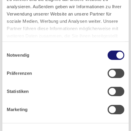
Hessisches Ärzteblatt
analysieren. Außerdem geben wir Informationen zu Ihrer
Ausgabe 7/2025
Verwendung unserer Website an unsere Partner für
soziale Medien, Werbung und Analysen weiter. Unsere
Partner führen diese Informationen möglicherweise mit
weiteren Daten zusammen, die Sie ihnen bereitgestellt
Artikel geschrieben von:
haben oder die sie im Rahmen Ihrer Nutzung der Dienste
Landesärztekammer Hessen
Einwilligungsauswahl
gesammelt haben.
Notwendig
Datenschutz
|
Impressum
Präferenzen
Teilen
Statistiken
Marketing
PDF Download