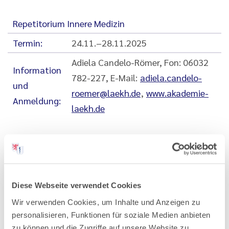
Repetitorium Innere Medizin
Termin:
24.11.–28.11.2025
Adiela Candelo-Römer, Fon: 06032
Information
782-227, E-Mail:
adiela.candelo-
und
roemer@laekh.de
,
www.akademie-
Anmeldung:
laekh.de
Diese Webseite verwendet Cookies
Wir verwenden Cookies, um Inhalte und Anzeigen zu
personalisieren, Funktionen für soziale Medien anbieten
20.06.2025
zu können und die Zugriffe auf unsere Website zu