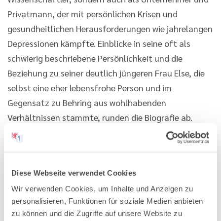
Privatmann, der mit persönlichen Krisen und
gesundheitlichen Herausforderungen wie jahrelangen
Depressionen kämpfte. Einblicke in seine oft als
schwierig beschriebene Persönlichkeit und die
Beziehung zu seiner deutlich jüngeren Frau Else, die
selbst eine eher lebensfrohe Person und im
Gegensatz zu Behring aus wohlhabenden
Verhältnissen stammte, runden die Biografie ab.
Die Biografie ist kapitelweise sehr zugänglich und
flüssig zu lesen, auch wenn die ausführlichen Kapitel
zu den wissenschaftlichen Details vor allem
Diese Webseite verwendet Cookies
Fachleser interessieren dürften. Der Autorin gelingt
Wir verwenden Cookies, um Inhalte und Anzeigen zu
es, Behrings Bedeutung in Wissenschaft und
personalisieren, Funktionen für soziale Medien anbieten
zu können und die Zugriffe auf unsere Website zu
Gesellschaft differenziert darzustellen, ohne in