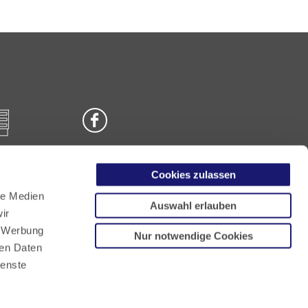
Cookies zulassen
n
le Medien
Auswahl erlauben
ir
, Werbung
Nur notwendige Cookies
ren Daten
ienste