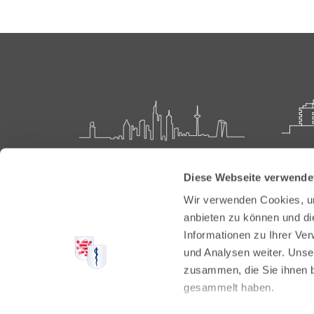
Landesärztekammer Hessen
Akadem
Diese Webseite verwende
Weiter
Hanauer Landstraße 152
Wir verwenden Cookies, um
60314 Frankfurt
Carl-O
anbieten zu können und di
61231 
Informationen zu Ihrer Ve
Postfach 60 05 66
und Analysen weiter. Unse
60335 Frankfurt
Tel:
+49
zusammen, die Sie ihnen b
Fax: +4
Tel:
+49 69 97672-0
gesammelt haben.
E-Mail:
Fax: +49 69 97672-128