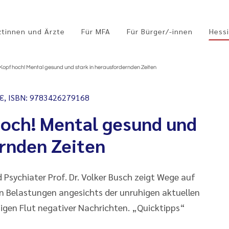
ztinnen und Ärzte
Für MFA
Für Bürger/-innen
Hessi
 Kopf hoch! Mental gesund und stark in herausfordernden Zeiten
 €, ISBN: 9783426279168
hoch! Mental gesund und
ernden Zeiten
Psychiater Prof. Dr. Volker Busch zeigt Wege auf
n Belastungen angesichts der unruhigen aktuellen
sigen Flut negativer Nachrichten. „Quicktipps“