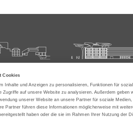
ie für Ärztliche Fort- und
Carl-Oelemann-Schule der
t Cookies
bildung
Landesärztekammer Hesse
 Inhalte und Anzeigen zu personalisieren, Funktionen für sozia
elemann-Weg 5
Carl-Oelemann-Weg 5
e Zugriffe auf unsere Website zu analysieren. Außerdem geben w
Bad Nauheim
61231 Bad Nauheim
rwendung unserer Website an unsere Partner für soziale Medien
re Partner führen diese Informationen möglicherweise mit weite
 6032 782-200
Tel:
+49 6032 782-100
ereitgestellt haben oder die sie im Rahmen Ihrer Nutzung der D
9 6032 782-220
Fax: +49 6032 782-180
akademie@laekh.de
E-Mail:
verwaltung.cos@laekh.de