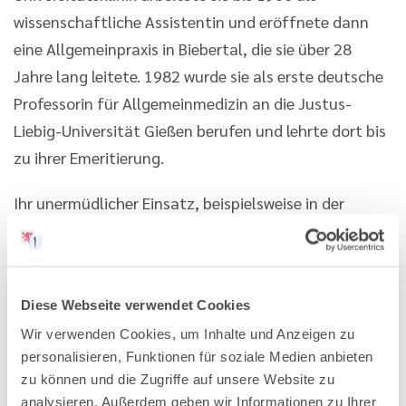
wissenschaftliche Assistentin und eröffnete dann
eine Allgemeinpraxis in Biebertal, die sie über 28
Jahre lang leitete. 1982 wurde sie als erste deutsche
Professorin für Allgemeinmedizin an die Justus-
Liebig-Universität Gießen berufen und lehrte dort bis
zu ihrer Emeritierung.
Ihr unermüdlicher Einsatz, beispielsweise in der
ärztlichen Berufspolitik und in Vorständen von
Fachgesellschaften und Verbänden, wurde vielfach
ausgezeichnet: mit dem Bundesverdienstkreuz am
Diese Webseite verwendet Cookies
Bande, der Christoph-Faust-Medaille, dem
Wir verwenden Cookies, um Inhalte und Anzeigen zu
Verdienstorden des Landes Hessen, der Ernst-von-
personalisieren, Funktionen für soziale Medien anbieten
Bergmann-Plakette der Bundesärztekammer sowie
zu können und die Zugriffe auf unsere Website zu
der Richard-Hammer-Medaille und der Ehrenplakette
analysieren. Außerdem geben wir Informationen zu Ihrer