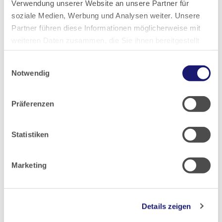
Verwendung unserer Website an unsere Partner für
soziale Medien, Werbung und Analysen weiter. Unsere
Artikel geschrieben von:
Partner führen diese Informationen möglicherweise mit
weiteren Daten zusammen, die Sie ihnen bereitgestellt
Redaktion HÄBL
haben oder die sie im Rahmen Ihrer Nutzung der Dienste
Einwilligungsauswahl
gesammelt haben.
Notwendig
Datenschutz
|
Impressum
Teilen
Präferenzen
Statistiken
PDF Download
Marketing
Details zeigen
Zurück zur Übersicht