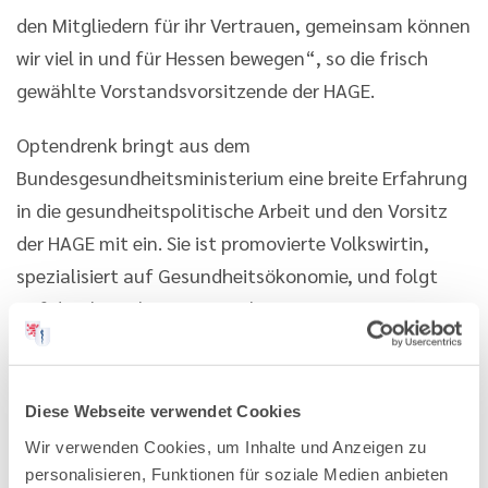
den Mitgliedern für ihr Vertrauen, gemeinsam können
wir viel in und für Hessen bewegen“, so die frisch
gewählte Vorstandsvorsitzende der HAGE.
Optendrenk bringt aus dem
Bundesgesundheitsministerium eine breite Erfahrung
in die gesundheitspolitische Arbeit und den Vorsitz
der HAGE mit ein. Sie ist promovierte Volkswirtin,
spezialisiert auf Gesundheitsökonomie, und folgt
auf die ehemalige Staatssekretärin Anne Janz.
Die HAGE ist eine landesweit arbeitende Vereinigung
mit aktuell 63 institutionellen Mitgliedern. Der Verein
Diese Webseite verwendet Cookies
ist der zentrale Akteur für Gesundheitsförderung und
Wir verwenden Cookies, um Inhalte und Anzeigen zu
Prävention in Hessen. So koordiniert und vernetzt der
personalisieren, Funktionen für soziale Medien anbieten