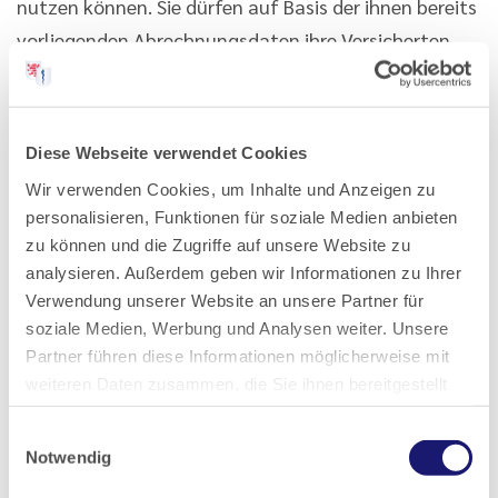
nutzen können. Sie dürfen auf Basis der ihnen bereits
vorliegenden Abrechnungsdaten ihre Versicherten
auf bestimmte individuelle
Gesundheitsgefährdungen und Krankheitsrisiken
scannen und ihnen Hinweise geben. Die Kritik der
Diese Webseite verwendet Cookies
Ärzteschaft an diesem Vorhaben sei leider nicht
Wir verwenden Cookies, um Inhalte und Anzeigen zu
berücksichtigt worden, so der
personalisieren, Funktionen für soziale Medien anbieten
Ärztekammerpräsident.
zu können und die Zugriffe auf unsere Website zu
analysieren. Außerdem geben wir Informationen zu Ihrer
Wie in dem Gesetz zur Beschleunigung der
Verwendung unserer Website an unsere Partner für
Digitalisierung des Gesundheitswesens festgelegt,
soziale Medien, Werbung und Analysen weiter. Unsere
Partner führen diese Informationen möglicherweise mit
soll die elektronische Patientenakte (ePA) ab Anfang
weiteren Daten zusammen, die Sie ihnen bereitgestellt
2025 flächendeckend an den Start gehen und per
haben oder die sie im Rahmen Ihrer Nutzung der Dienste
Opt-out-Verfahren eingeführt werden. Wer nicht
Einwilligungsauswahl
gesammelt haben.
Notwendig
widerspreche, sei „automatisch“ drin in der ePA,
erläuterte der Ärztekammerpräsident: „Im Klartext
Datenschutz
|
Impressum