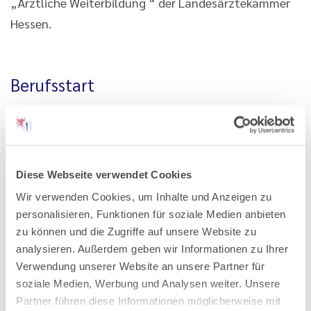
„Ärztliche Weiterbildung “ der Landesärztekammer
Hessen.
Berufsstart
Auch der Start in die ärztliche Berufswelt steht auf
unserer Agenda. So befassen wir uns mit dem
Masterplan Medizinstudium 2020, den Anliegen
Diese Webseite verwendet Cookies
ausländischer Studierenden, der
Wir verwenden Cookies, um Inhalte und Anzeigen zu
Studienplatzvergabe, der Vereinbarkeit von Familie
personalisieren, Funktionen für soziale Medien anbieten
und Beruf und vieles mehr. Die Bundesvertretung der
zu können und die Zugriffe auf unsere Website zu
Medizinstudierenden in Deutschland (BVMD) gehört
analysieren. Außerdem geben wir Informationen zu Ihrer
dabei zu unseren wichtigsten Gesprächspartnern.
Verwendung unserer Website an unsere Partner für
soziale Medien, Werbung und Analysen weiter. Unsere
Partner führen diese Informationen möglicherweise mit