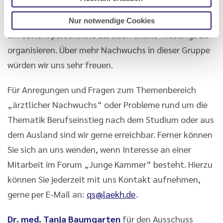
anderen Ärztekammern, Thema im Rahmen des
Forums. Es wurde eine WhatsApp-Gruppe gegründet,
Nur notwendige Cookies
um sowohl persönliche als auch Online-Meetings zu
organisieren. Über mehr Nachwuchs in dieser Gruppe
würden wir uns sehr freuen.
Für Anregungen und Fragen zum Themenbereich
„ärztlicher Nachwuchs“ oder Probleme rund um die
Thematik Berufseinstieg nach dem Studium oder aus
dem Ausland sind wir gerne erreichbar. Ferner können
Sie sich an uns wenden, wenn Interesse an einer
Mitarbeit im Forum „Junge Kammer“ besteht. Hierzu
können Sie jederzeit mit uns Kontakt aufnehmen,
gerne per E-Mail an:
qs@laekh.de
.
Dr. med. Tanja Baumgarten
für den Ausschuss