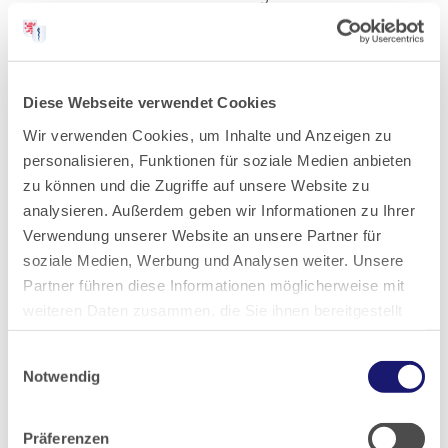
makroangiopathische Veränderungen können im Rahmen
der Erkrankung Schäden…
Zum Artikel
Zum PDF
Diese Webseite verwendet Cookies
Wir verwenden Cookies, um Inhalte und Anzeigen zu
personalisieren, Funktionen für soziale Medien anbieten
zu können und die Zugriffe auf unsere Website zu
analysieren. Außerdem geben wir Informationen zu Ihrer
Medikamentöse Prophylaxe der
Verwendung unserer Website an unsere Partner für
Migräne mit und ohne Aura bei
soziale Medien, Werbung und Analysen weiter. Unsere
Partner führen diese Informationen möglicherweise mit
Erwachsenen: Status quo
weiteren Daten zusammen, die Sie ihnen bereitgestellt
Der Artikel ist ein genehmigter und vom Autor
haben oder die sie im Rahmen Ihrer Nutzung der Dienste
Einwilligungsauswahl
aktualisierter Nachdruck aus Arzneiverordnung in der
gesammelt haben.
Notwendig
Praxis (AVP) vorab online 11. Mai 2022, abrufbar unter
www.akdae.de, Kurzlink https://tinyurl.com/5n9a4xnv.
Datenschutz
|
Impressum
Migräne Für Kopfschmerzen besteht eine
Präferenzen