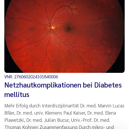
VNR: 2760602024101840006
Netzhautkomplikationen bei Diabetes
mellitus
Mehr Erfolg durch Interdisziplinarität Dr. med. Marvin Lucas
Biller, Dr. med. univ. Klemens Paul Kaiser, Dr. med. Elena
Plawetzki, Dr. med. Julian Bucur, Univ.-Prof. Dr. med.
Thomas Kohnen Zusammenfassung Durch mikro- und