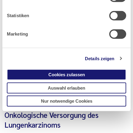
Lebenszeitprävalenz von etwa 66 %, für Migräne von…
Statistiken
Zum Artikel
Zum PDF
Marketing
Details zeigen
Cookies zulassen
Auswahl erlauben
Daten des Hessischen Krebsregisters aus der
Nur notwendige Cookies
Landesqualitätskonferenz 2023
Onkologische Versorgung des
Lungenkarzinoms