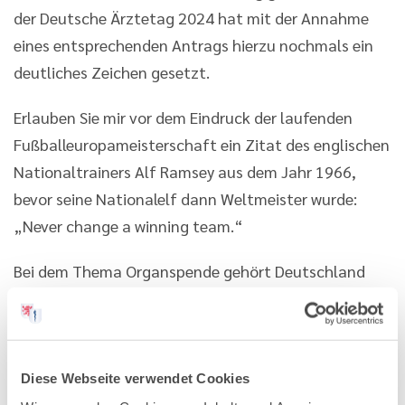
der Deutsche Ärztetag 2024 hat mit der Annahme
eines entsprechenden Antrags hierzu nochmals ein
deutliches Zeichen gesetzt.
Erlauben Sie mir vor dem Eindruck der laufenden
Fußballeuropameisterschaft ein Zitat des englischen
Nationaltrainers Alf Ramsey aus dem Jahr 1966,
bevor seine Nationalelf dann Weltmeister wurde:
„Never change a winning team.“
Bei dem Thema Organspende gehört Deutschland
allerdings klar zu den Verliererteams. Auch wenn das
nun an den Start gegangene Organspenderegister ein
gut gemeinter Ansatz ist, dürfte es kaum den
gewünschten und so dringend benötigten Schub für
Diese Webseite verwendet Cookies