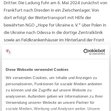
Dritter. Die Ladung fuhr am 6. Mai 2024 zunächst von
Frankfurt nach Dresden in ein Zwischenlager. Von
dort erfolgt der Weitertransport mit Hilfe der
bewährten NGO „Hope for Ukraine e. V.“ über Polen in
die Ukraine nach Odessa in die dortige Zentralklinik
sowie an Feldkrankenhäuser im Hinterland der Front
(Region Charkiw).
Leider gehört zur hybriden wie militärischen
Kriegsführung der russischen Aggressoren, auch
Diese Webseite verwendet Cookies
medizinische Einrichtungen der Ukraine gezielt
Wir verwenden Cookies, um Inhalte und Anzeigen zu
anzugreifen. Die Bevölkerung braucht deshalb jede
personalisieren, Funktionen für soziale Medien anbieten
Unterstützung – einfach und schnell.
zu können und die Zugriffe auf unsere Website zu
analysieren. Außerdem geben wir Informationen zu Ihrer
Dr. med. Alexander Marković, MBA,
Verwendung unserer Website an unsere Partner für
Landesärztekammer Hessen, ehrenamtlicher
soziale Medien, Werbung und Analysen weiter. Unsere