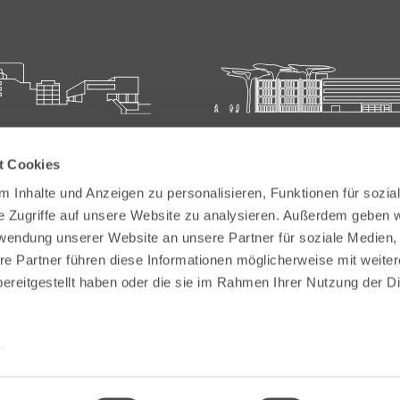
ie für Ärztliche Fort- und
Carl-Oelemann-Schule der
t Cookies
bildung
Landesärztekammer Hesse
 Inhalte und Anzeigen zu personalisieren, Funktionen für sozia
elemann-Weg 5
Carl-Oelemann-Weg 5
e Zugriffe auf unsere Website zu analysieren. Außerdem geben w
Bad Nauheim
61231 Bad Nauheim
rwendung unserer Website an unsere Partner für soziale Medien
re Partner führen diese Informationen möglicherweise mit weite
 6032 782-200
Tel:
+49 6032 782-100
ereitgestellt haben oder die sie im Rahmen Ihrer Nutzung der D
9 6032 782-220
Fax: +49 6032 782-180
akademie@laekh.de
E-Mail:
verwaltung.cos@laekh.de
m