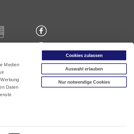
Cookies zulassen
n
le Medien
Auswahl erlauben
ir
, Werbung
Nur notwendige Cookies
ren Daten
ienste