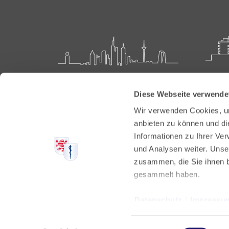
Landesärztekammer Hessen
Akadem
Diese Webseite verwende
Weiter
Hanauer Landstraße 152
Wir verwenden Cookies, um
60314 Frankfurt
Carl-O
anbieten zu können und di
61231 
Informationen zu Ihrer Ve
Postfach 60 05 66
und Analysen weiter. Unse
60335 Frankfurt
Tel:
+49
zusammen, die Sie ihnen b
Fax: +4
Tel:
+49 69 97672-0
gesammelt haben.
E-Mail:
Fax: +49 69 97672-128
E-Mail:
info@laekh.de
Datenschutz
|
Impressu