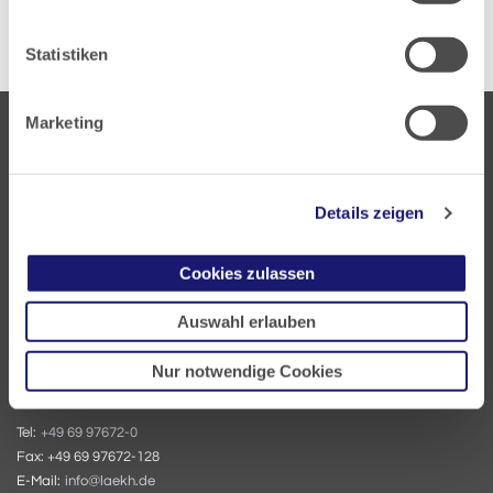
Statistiken
Marketing
Details zeigen
Landesärztekammer Hessen
Cookies zulassen
Hanauer Landstraße 152
60314 Frankfurt
Auswahl erlauben
Postfach 60 05 66
Nur notwendige Cookies
60335 Frankfurt
Tel:
+49 69 97672-0
Fax: +49 69 97672-128
E-Mail:
info@laekh.de