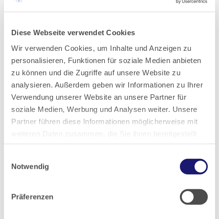
Ausgabe 1/2024
Diese Webseite verwendet Cookies
Wir verwenden Cookies, um Inhalte und Anzeigen zu
personalisieren, Funktionen für soziale Medien anbieten
Teilen
zu können und die Zugriffe auf unsere Website zu
analysieren. Außerdem geben wir Informationen zu Ihrer
Verwendung unserer Website an unsere Partner für
soziale Medien, Werbung und Analysen weiter. Unsere
Partner führen diese Informationen möglicherweise mit
PDF Download
weiteren Daten zusammen, die Sie ihnen bereitgestellt
haben oder die sie im Rahmen Ihrer Nutzung der Dienste
Einwilligungsauswahl
gesammelt haben.
Notwendig
Zurück zur Übersicht
Datenschutz
|
Impressum
Präferenzen