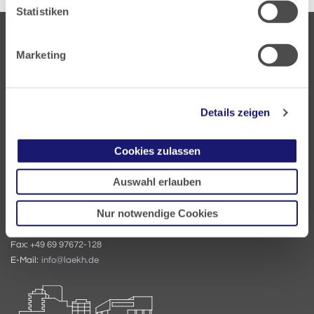
Statistiken
Marketing
Details zeigen
Landesärztekammer Hessen
Hanauer Landstraße 152
Cookies zulassen
60314 Frankfurt
Auswahl erlauben
Postfach 60 05 66
60335 Frankfurt
Nur notwendige Cookies
Tel:
+49 69 97672-0
Fax: +49 69 97672-128
E-Mail:
info@laekh.de