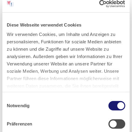
05.01.2024
Hessisches Ärzteblatt
Ausgabe 1/2024
Diese Webseite verwendet Cookies
Wir verwenden Cookies, um Inhalte und Anzeigen zu
personalisieren, Funktionen für soziale Medien anbieten
Teilen
zu können und die Zugriffe auf unsere Website zu
analysieren. Außerdem geben wir Informationen zu Ihrer
Verwendung unserer Website an unsere Partner für
soziale Medien, Werbung und Analysen weiter. Unsere
Partner führen diese Informationen möglicherweise mit
weiteren Daten zusammen, die Sie ihnen bereitgestellt
PDF Download
haben oder die sie im Rahmen Ihrer Nutzung der Dienste
Einwilligungsauswahl
gesammelt haben.
Notwendig
Datenschutz
|
Impressum
Zurück zur Übersicht
Präferenzen