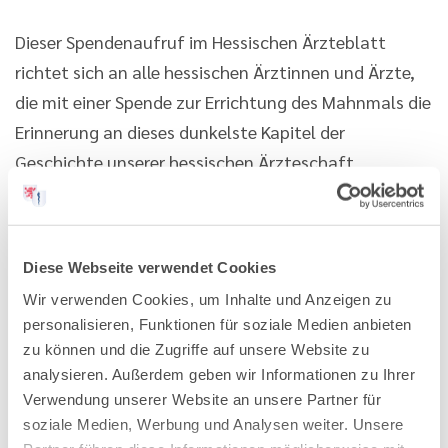
Dieser Spendenaufruf im Hessischen Ärzteblatt
richtet sich an alle hessischen Ärztinnen und Ärzte,
die mit einer Spende zur Errichtung des Mahnmals die
Erinnerung an dieses dunkelste Kapitel der
Geschichte unserer hessischen Ärzteschaft
aufrechterhalten wollen.
Spenden
mit dem Stichwort Grauer Bus werden
Diese Webseite verwendet Cookies
erbeten an den Verein zur Förderung der
Gedenkstätte Hadamar e. V., Mönchberg 8, 65589
Wir verwenden Cookies, um Inhalte und Anzeigen zu
personalisieren, Funktionen für soziale Medien anbieten
Hadamar, E-Mail:
info@foerderverein-
zu können und die Zugriffe auf unsere Website zu
gedenkstaette-hadamar.de
, Spendenkonto
analysieren. Außerdem geben wir Informationen zu Ihrer
Kreissparkasse Limburg, IBAN: DE38 5115 0018 0040
Verwendung unserer Website an unsere Partner für
4536 31
soziale Medien, Werbung und Analysen weiter. Unsere