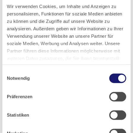
Wir verwenden Cookies, um Inhalte und Anzeigen zu
personalisieren, Funktionen für soziale Medien anbieten
zu können und die Zugriffe auf unsere Website zu
analysieren. Außerdem geben wir Informationen zu Ihrer
Verwendung unserer Website an unsere Partner für
22.03.2023
Hessisches Ärzteblatt
soziale Medien, Werbung und Analysen weiter. Unsere
Partner führen diese Informationen möglicherweise mit
Ausgabe 4/2023
weiteren Daten zusammen, die Sie ihnen bereitgestellt
haben oder die sie im Rahmen Ihrer Nutzung der Dienste
Einwilligungsauswahl
gesammelt haben.
Notwendig
Artikel geschrieben von:
Datenschutz
|
Impressum
Landesärztekammer Hessen
Präferenzen
Statistiken
Teilen