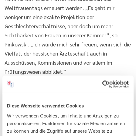
Weltfrauentags erneuert werden. „Es geht mir
weniger um eine exakte Projektion der
Geschlechterverhältnisse, aber doch um mehr
Sichtbarkeit von Frauen in unserer Kammer“, so
Pinkowski. „Ich würde mich sehr freuen, wenn sich die
Vielfalt der hessischen Ärzteschaft auch in
Ausschüssen, Kommissionen und vor allem im
Prüfungswesen abbildet.“
Das Präsidium der Landesärztekammer Hessen
nähert sich mit Vizepräsidentin Monika Buchalik und
vier weiteren weiblichen beisitzenden Mitgliedern
Diese Webseite verwendet Cookies
schon der Verteilungsrealität in der hessischen
Wir verwenden Cookies, um Inhalte und Anzeigen zu
Ärzteschaft an. „Wir arbeiten in dieser Konstellation
personalisieren, Funktionen für soziale Medien anbieten
zu können und die Zugriffe auf unsere Website zu
nun schon seit mehreren Jahren Seite an Seite –