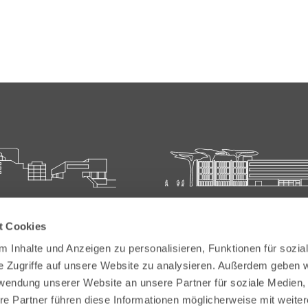
ie für Ärztliche Fort- und
Carl-Oelemann-Schule der
t Cookies
bildung
Landesärztekammer Hesse
 Inhalte und Anzeigen zu personalisieren, Funktionen für sozia
elemann-Weg 5
Carl-Oelemann-Weg 5
e Zugriffe auf unsere Website zu analysieren. Außerdem geben w
Bad Nauheim
61231 Bad Nauheim
rwendung unserer Website an unsere Partner für soziale Medien
re Partner führen diese Informationen möglicherweise mit weite
 6032 782-200
Tel:
+49 6032 782-100