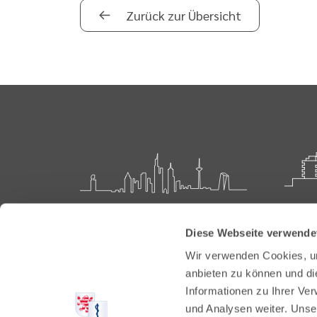
Zurück zur Übersicht
Landesärztekammer Hessen
Akadem
Diese Webseite verwende
Weiter
Hanauer Landstraße 152
Wir verwenden Cookies, um
60314 Frankfurt
Carl-O
anbieten zu können und di
61231 
Informationen zu Ihrer Ve
Postfach 60 05 66
und Analysen weiter. Unse
60335 Frankfurt
Tel:
+49