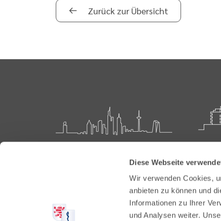
Zurück zur Übersicht
Landesärztekammer Hessen
Akadem
Diese Webseite verwende
Weiter
Hanauer Landstraße 152
Wir verwenden Cookies, um
60314 Frankfurt
Carl-O
anbieten zu können und di
61231 
Informationen zu Ihrer Ve
Postfach 60 05 66
und Analysen weiter. Unse
60335 Frankfurt
Tel:
+49