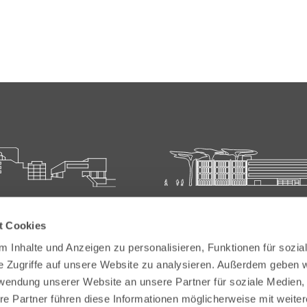
ie für Ärztliche Fort- und
Carl-Oelemann-Schule der
t Cookies
bildung
Landesärztekammer Hesse
 Inhalte und Anzeigen zu personalisieren, Funktionen für sozia
elemann-Weg 5
Carl-Oelemann-Weg 5
e Zugriffe auf unsere Website zu analysieren. Außerdem geben w
Bad Nauheim
61231 Bad Nauheim
rwendung unserer Website an unsere Partner für soziale Medien
re Partner führen diese Informationen möglicherweise mit weite
 6032 782-200
Tel:
+49 6032 782-100