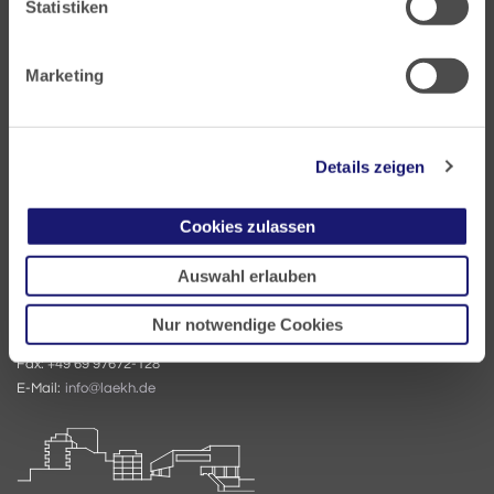
Statistiken
Marketing
Landesärztekammer Hessen
Details zeigen
Hanauer Landstraße 152
60314 Frankfurt
Cookies zulassen
Postfach 60 05 66
Auswahl erlauben
60335 Frankfurt
Nur notwendige Cookies
Tel:
+49 69 97672-0
Fax: +49 69 97672-128
E-Mail:
info@laekh.de