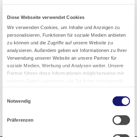
Ali Erdogan
Diese Webseite verwendet Cookies
Wir verwenden Cookies, um Inhalte und Anzeigen zu
Teilen
personalisieren, Funktionen für soziale Medien anbieten
zu können und die Zugriffe auf unsere Website zu
analysieren. Außerdem geben wir Informationen zu Ihrer
Verwendung unserer Website an unsere Partner für
soziale Medien, Werbung und Analysen weiter. Unsere
Partner führen diese Informationen möglicherweise mit
PDF Download
weiteren Daten zusammen, die Sie ihnen bereitgestellt
haben oder die sie im Rahmen Ihrer Nutzung der Dienste
Einwilligungsauswahl
gesammelt haben.
Notwendig
Zurück zur Übersicht
Datenschutz
|
Impressum
Präferenzen