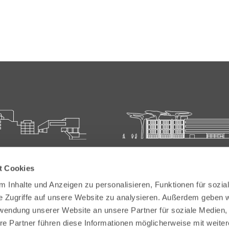
ie für Ärztliche Fort- und
Carl-Oelemann-Schule der
t Cookies
bildung
Landesärztekammer Hesse
 Inhalte und Anzeigen zu personalisieren, Funktionen für sozia
elemann-Weg 5
Carl-Oelemann-Weg 5
e Zugriffe auf unsere Website zu analysieren. Außerdem geben w
Bad Nauheim
61231 Bad Nauheim
rwendung unserer Website an unsere Partner für soziale Medien
re Partner führen diese Informationen möglicherweise mit weite
 6032 782-200
Tel:
+49 6032 782-100