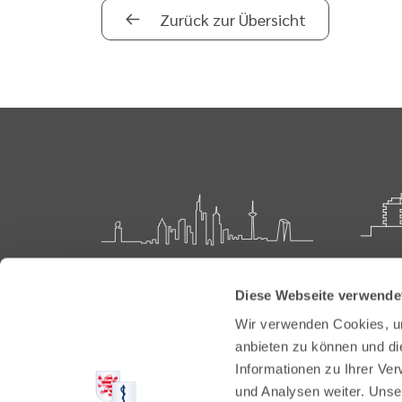
Zurück zur Übersicht
Landesärztekammer Hessen
Akadem
Diese Webseite verwende
Weiter
Hanauer Landstraße 152
Wir verwenden Cookies, um
60314 Frankfurt
Carl-O
anbieten zu können und di
61231 
Informationen zu Ihrer Ve
Postfach 60 05 66
und Analysen weiter. Unse
60335 Frankfurt
Tel:
+49