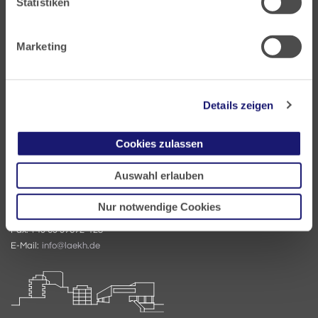
Statistiken
Marketing
Landesärztekammer Hessen
Details zeigen
Hanauer Landstraße 152
60314 Frankfurt
Cookies zulassen
Postfach 60 05 66
Auswahl erlauben
60335 Frankfurt
Nur notwendige Cookies
Tel:
+49 69 97672-0
Fax: +49 69 97672-128
E-Mail:
info@laekh.de