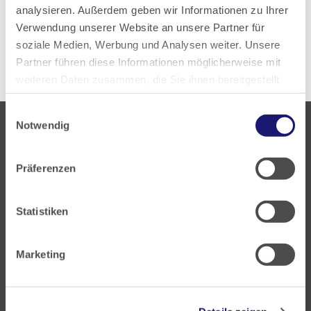
analysieren. Außerdem geben wir Informationen zu Ihrer
Verwendung unserer Website an unsere Partner für
Zurück zur Übersicht
soziale Medien, Werbung und Analysen weiter. Unsere
Partner führen diese Informationen möglicherweise mit
weiteren Daten zusammen, die Sie ihnen bereitgestellt
haben oder die sie im Rahmen Ihrer Nutzung der Dienste
Einwilligungsauswahl
gesammelt haben.
Notwendig
Datenschutz
|
Impressum
Präferenzen
Landesärztekammer Hessen
Statistiken
Hanauer Landstraße 152
60314 Frankfurt
Marketing
Postfach 60 05 66
60335 Frankfurt