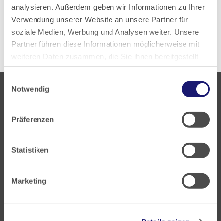
analysieren. Außerdem geben wir Informationen zu Ihrer
Verwendung unserer Website an unsere Partner für
Zurück zur Übersicht
soziale Medien, Werbung und Analysen weiter. Unsere
Partner führen diese Informationen möglicherweise mit
weiteren Daten zusammen, die Sie ihnen bereitgestellt
haben oder die sie im Rahmen Ihrer Nutzung der Dienste
Einwilligungsauswahl
gesammelt haben.
Notwendig
Datenschutz
|
Impressum
Präferenzen
Landesärztekammer Hessen
Statistiken
Hanauer Landstraße 152
60314 Frankfurt
Marketing
Postfach 60 05 66
60335 Frankfurt