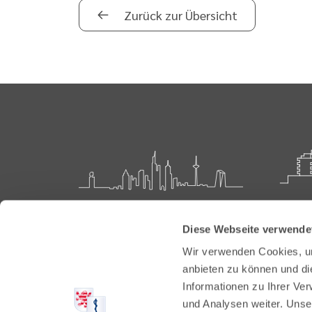
Zurück zur Übersicht
Landesärztekammer Hessen
Akadem
Diese Webseite verwende
Weiter
Hanauer Landstraße 152
Wir verwenden Cookies, um
60314 Frankfurt
Carl-O
anbieten zu können und di
61231 
Informationen zu Ihrer Ve
Postfach 60 05 66
und Analysen weiter. Unse
60335 Frankfurt
Tel:
+49