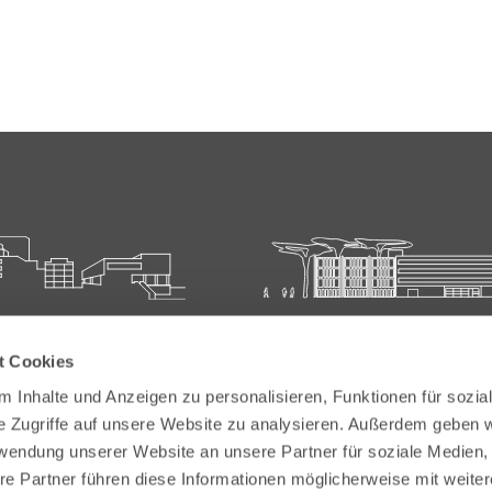
ie für Ärztliche Fort- und
Carl-Oelemann-Schule der
t Cookies
bildung
Landesärztekammer Hesse
 Inhalte und Anzeigen zu personalisieren, Funktionen für sozia
elemann-Weg 5
Carl-Oelemann-Weg 5
e Zugriffe auf unsere Website zu analysieren. Außerdem geben w
Bad Nauheim
61231 Bad Nauheim
rwendung unserer Website an unsere Partner für soziale Medien
re Partner führen diese Informationen möglicherweise mit weite
 6032 782-200
Tel:
+49 6032 782-100