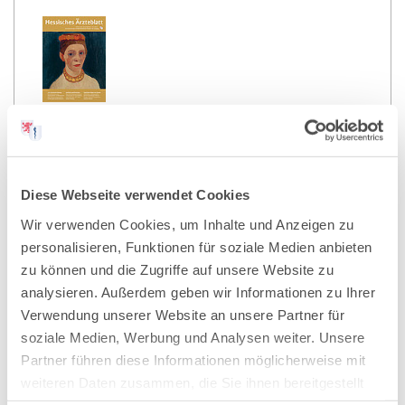
19.11.2021
Hessisches Ärzteblatt
Ausgabe 12/2021
Diese Webseite verwendet Cookies
Wir verwenden Cookies, um Inhalte und Anzeigen zu
personalisieren, Funktionen für soziale Medien anbieten
Artikel geschrieben von:
zu können und die Zugriffe auf unsere Website zu
Redaktion HÄBL
analysieren. Außerdem geben wir Informationen zu Ihrer
Verwendung unserer Website an unsere Partner für
soziale Medien, Werbung und Analysen weiter. Unsere
Partner führen diese Informationen möglicherweise mit
weiteren Daten zusammen, die Sie ihnen bereitgestellt
Teilen
haben oder die sie im Rahmen Ihrer Nutzung der Dienste