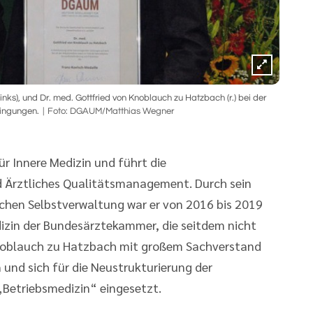
inks), und Dr. med. Gottfried von Knoblauch zu Hatzbach (r.) bei der
ingungen.
Foto: DGAUM/Matthias Wegner
r Innere Medizin und führt die
 Ärztliches Qualitätsmanagement. Durch sein
ichen Selbstverwaltung war er von 2016 bis 2019
izin der Bundesärztekammer, die seitdem nicht
n Koblauch zu Hatzbach mit großem Sachverstand
n und sich für die Neustrukturierung der
„Betriebsmedizin“ eingesetzt.