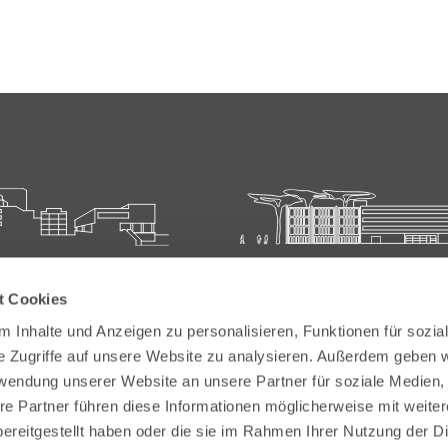
ie für Ärztliche Fort- und
Carl-Oelemann-Schule der
t Cookies
bildung
Landesärztekammer Hesse
 Inhalte und Anzeigen zu personalisieren, Funktionen für sozia
elemann-Weg 5
Carl-Oelemann-Weg 5
e Zugriffe auf unsere Website zu analysieren. Außerdem geben w
Bad Nauheim
61231 Bad Nauheim
rwendung unserer Website an unsere Partner für soziale Medien
re Partner führen diese Informationen möglicherweise mit weite
 6032 782-200
Tel:
+49 6032 782-100
ereitgestellt haben oder die sie im Rahmen Ihrer Nutzung der D
9 6032 782-220
Fax: +49 6032 782-180