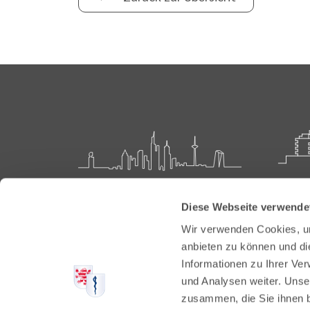
Landesärztekammer Hessen
Akadem
Diese Webseite verwende
Weiter
Hanauer Landstraße 152
Wir verwenden Cookies, um
60314 Frankfurt
Carl-O
anbieten zu können und di
61231 
Informationen zu Ihrer Ve
Postfach 60 05 66
und Analysen weiter. Unse
60335 Frankfurt
Tel:
+49
zusammen, die Sie ihnen b
Fax: +4