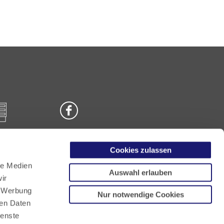
Cookies zulassen
n
le Medien
Auswahl erlauben
ir
, Werbung
Nur notwendige Cookies
ren Daten
ienste