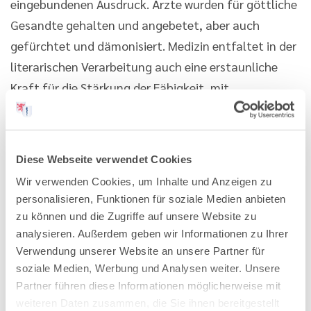
eingebundenen Ausdruck. Ärzte wurden für göttliche
Gesandte gehalten und angebetet, aber auch
gefürchtet und dämonisiert. Medizin entfaltet in der
literarischen Verarbeitung auch eine erstaunliche
Kraft für die Stärkung der Fähigkeit, mit
Schicksalsschlägen umzugehen, und fördert die
Bildung: bei den Kranken wie auch bei ihren Familien.
Engelhardt schreibt hierzu: „Am Umgang mit Geburt,
Diese Webseite verwendet Cookies
Gesundheit, Krankheit und Tod misst sich die Höhe
Wir verwenden Cookies, um Inhalte und Anzeigen zu
der Kultur“. Für mich, den Autor dieser Rezension,
personalisieren, Funktionen für soziale Medien anbieten
stärkte das Lesen von Büchern über Medizin, Ärzte
zu können und die Zugriffe auf unsere Website zu
und Krankheiten die Entscheidungsfindung, Medizin
analysieren. Außerdem geben wir Informationen zu Ihrer
Verwendung unserer Website an unsere Partner für
zu studieren. Kafka oder Cronin prägten auch bei mir
soziale Medien, Werbung und Analysen weiter. Unsere
den Willen, Teil dieses Berufsstandes zu werden.
Dr.
Partner führen diese Informationen möglicherweise mit
med. Siegmund Drexler
weiteren Daten zusammen, die Sie ihnen bereitgestellt