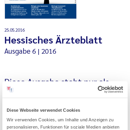
25.05.2016
Hessisches Ärzteblatt
Ausgabe
6
2016
Diese Ausgabe steht nur als
PDF-Datei zur Verfügung
Alle Ausgaben, die vor Januar 2020 erschienen sind, stehen
Diese Webseite verwendet Cookies
nur als PDF-Datei zur Verfügung. Aus technischen
Wir verwenden Cookies, um Inhalte und Anzeigen zu
Gründen können wir Ihnen ältere Ausgaben an dieser Stelle
personalisieren, Funktionen für soziale Medien anbieten
nicht als einzelne Artikel anbieten.