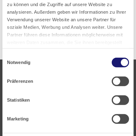
zu können und die Zugriffe auf unsere Website zu
analysieren. Außerdem geben wir Informationen zu Ihrer
Zur aktuellen PDF-Ausgabe
Verwendung unserer Website an unsere Partner für
soziale Medien, Werbung und Analysen weiter. Unsere
Alle Ausgaben anzeigen
Partner führen diese Informationen möglicherweise mit
weiteren Daten zusammen, die Sie ihnen bereitgestellt
haben oder die sie im Rahmen Ihrer Nutzung der Dienste
Einwilligungsauswahl
gesammelt haben.
Notwendig
Datenschutz
|
Impressum
Präferenzen
Statistiken
Landesärztekammer Hessen
Hanauer Landstraße 152
Marketing
60314 Frankfurt
Postfach 60 05 66