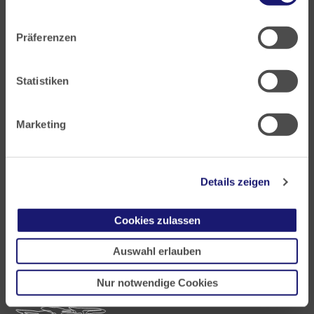
Postfach 60 05 66
Datenschutz
|
Impressum
60335 Frankfurt
Präferenzen
Tel:
+49 69 97672-0
Fax: +49 69 97672-128
Statistiken
E-Mail:
info@laekh.de
Marketing
Akademie für Ärztliche Fort- und Weiterbildung
Details zeigen
Carl-Oelemann-Weg 5
61231 Bad Nauheim
Cookies zulassen
Tel:
Auswahl erlauben
+49 6032 782-200
Fax: +49 6032 782-220
E-Mail:
akademie@laekh.de
Nur notwendige Cookies