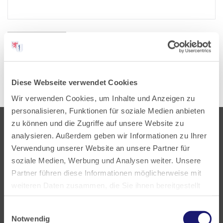
Abmelden
Diese Webseite verwendet Cookies
Wir verwenden Cookies, um Inhalte und Anzeigen zu
personalisieren, Funktionen für soziale Medien anbieten
zu können und die Zugriffe auf unsere Website zu
analysieren. Außerdem geben wir Informationen zu Ihrer
Verwendung unserer Website an unsere Partner für
soziale Medien, Werbung und Analysen weiter. Unsere
Partner führen diese Informationen möglicherweise mit
Landesärztekammer Hessen
weiteren Daten zusammen, die Sie ihnen bereitgestellt
Hanauer Landstraße 152
haben oder die sie im Rahmen Ihrer Nutzung der Dienste
60314 Frankfurt
Einwilligungsauswahl
gesammelt haben.
Notwendig