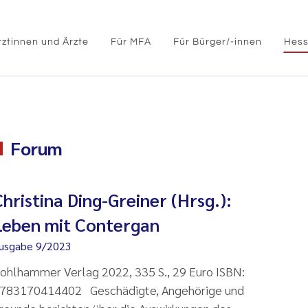
rztinnen und Ärzte
Für MFA
Für Bürger/-innen
Hess
Forum
Christina Ding-Greiner (Hrsg.):
Leben mit Contergan
usgabe 9/2023
ohlhammer Verlag 2022, 335 S., 29 Euro ISBN:
783170414402 Geschädigte, Angehörige und