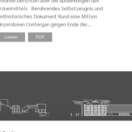
reunde berichten über die Auswirkungen des
rzneimittels Berührendes Selbstzeugnis und
eithistorisches Dokument Rund eine Million
inzeldosen Contergan gingen Ende der…
Lesen
PDF
ie für Ärztliche Fort- und
Carl-Oelemann-Schule der