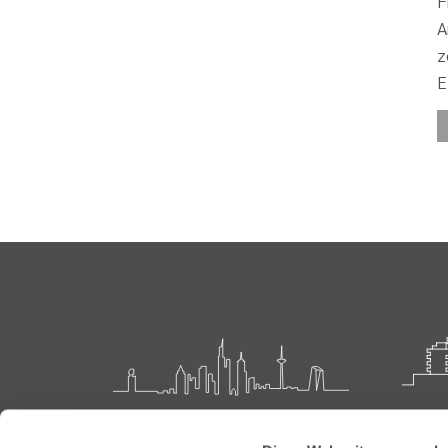
F
A
z
E
Landesärztekammer Hessen
Akadem