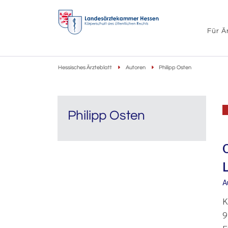
Für Ä
Hessisches Ärzteblatt
Autoren
Philipp Osten
Philipp Osten
A
K
9