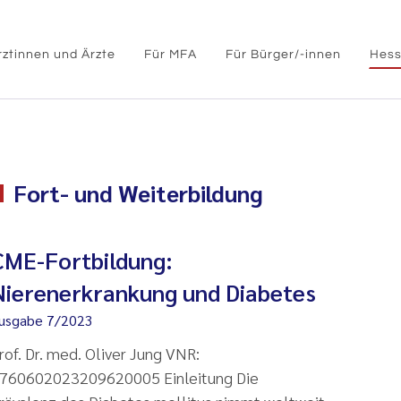
rztinnen und Ärzte
Für MFA
Für Bürger/-innen
Hess
Fort- und Weiterbildung
CME-Fortbildung:
Nierenerkrankung und Diabetes
usgabe 7/2023
rof. Dr. med. Oliver Jung VNR:
760602023209620005 Einleitung Die