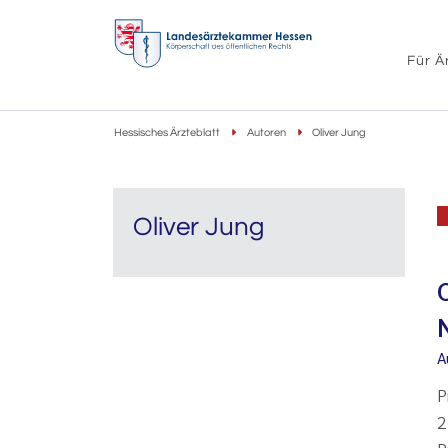
Für Ä
Hessisches Ärzteblatt
Autoren
Oliver Jung
Oliver Jung
A
P
2