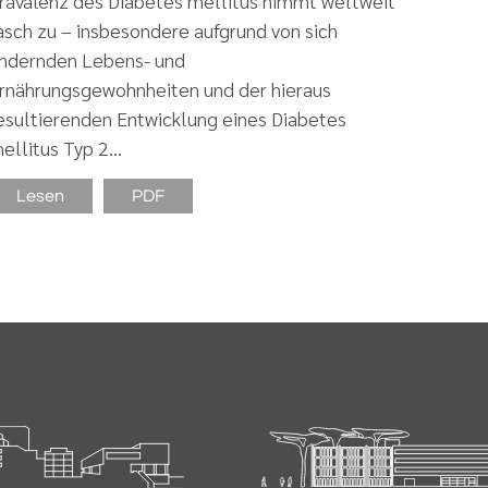
rävalenz des Diabetes mellitus nimmt weltweit
asch zu – insbesondere aufgrund von sich
ndernden Lebens- und
rnährungsgewohnheiten und der hieraus
esultierenden Entwicklung eines Diabetes
ellitus Typ 2…
Lesen
PDF