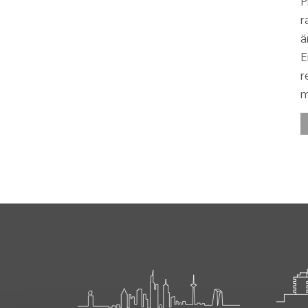
P
r
ä
E
r
m