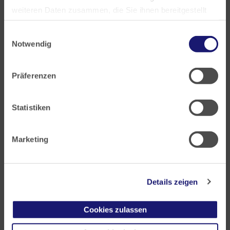
weiteren Daten zusammen, die Sie ihnen bereitgestellt
haben oder die sie im Rahmen Ihrer Nutzung der Dienste
Einwilligungsauswahl
gesammelt haben.
Notwendig
Landesärztekammer Hessen
Datenschutz
|
Impressum
Hanauer Landstraße 152
Präferenzen
60314 Frankfurt
Postfach 60 05 66
Statistiken
60335 Frankfurt
Tel:
+49 69 97672-0
Marketing
Fax: +49 69 97672-128
E-Mail:
info@laekh.de
Details zeigen
Cookies zulassen
Akademie für Ärztliche Fort- und Weiterbildung