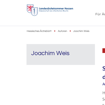
Für Ä
Hessisches Ärzteblatt
Autoren
Joachim Weis
Joachim Weis
A
H
S