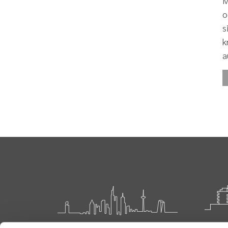
M
o
s
k
a