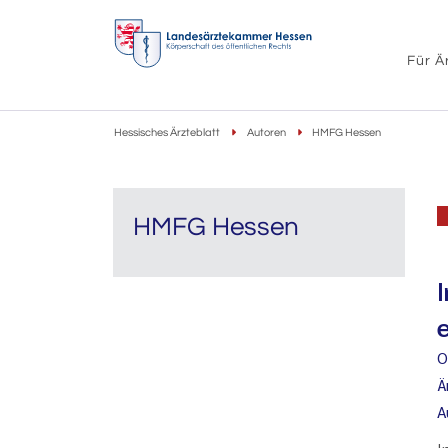
Für Ä
Hessisches Ärzteblatt
Autoren
HMFG Hessen
HMFG Hessen
O
Ä
A