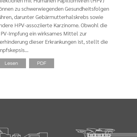
nfektionen mit Humanen Papillomviren (HPV)
önnen zu schwerwiegenden Gesundheitsfolgen
ühren, darunter Gebärmutterhalskrebs sowie
ndere HPV-assoziierte Karzinome. Obwohl die
PV-Impfung ein wirksames Mittel zur
erhinderung dieser Erkrankungen ist, stellt die
mpfskepsis…
Lesen
PDF