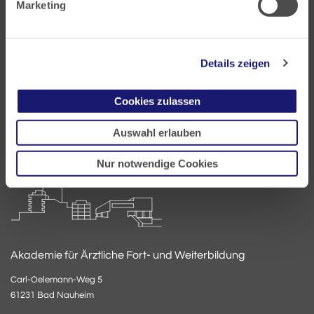
Marketing
Landesärztekammer Hessen
Hanauer Landstraße 152
60314 Frankfurt
Details zeigen
Postfach 60 05 66
60335 Frankfurt
Cookies zulassen
Tel:
+49 69 97672-0
Auswahl erlauben
Fax: +49 69 97672-128
E-Mail:
info@laekh.de
Nur notwendige Cookies
Akademie für Ärztliche Fort- und Weiterbildung
Carl-Oelemann-Weg 5
61231 Bad Nauheim