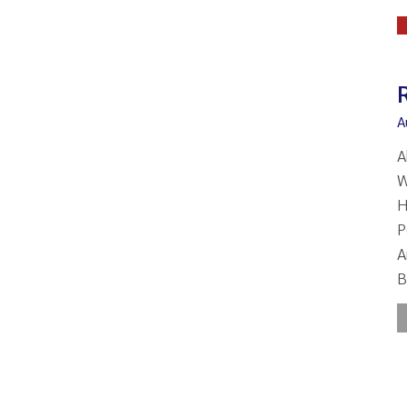
A
A
W
H
P
A
B