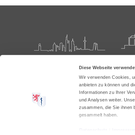
Landesärztekammer Hessen
Akadem
Diese Webseite verwende
Weiter
Hanauer Landstraße 152
Wir verwenden Cookies, um
60314 Frankfurt
Carl-O
anbieten zu können und di
61231 
Informationen zu Ihrer Ve
Postfach 60 05 66
und Analysen weiter. Unse
60335 Frankfurt
Tel:
+49
zusammen, die Sie ihnen b
Fax: +4
Tel:
+49 69 97672-0
gesammelt haben.
E-Mail:
Fax: +49 69 97672-128
E-Mail:
info@laekh.de
Datenschutz
|
Impressu