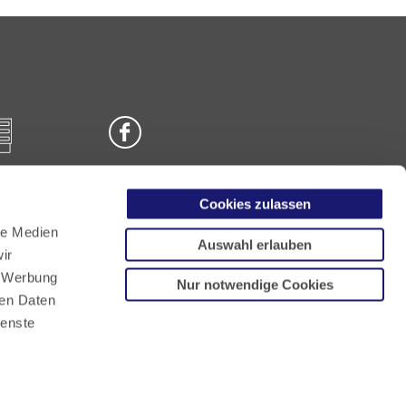
Cookies zulassen
n
le Medien
Auswahl erlauben
ir
, Werbung
Nur notwendige Cookies
ren Daten
ienste