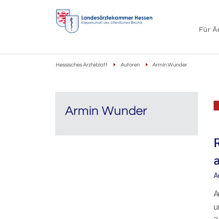
Für Ä
Hessisches Ärzteblatt
Autoren
Armin Wunder
Armin Wunder
A
A
u