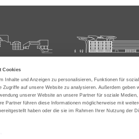
ie für Ärztliche Fort- und
Carl-Oelemann-Schule der
t Cookies
bildung
Landesärztekammer Hesse
 Inhalte und Anzeigen zu personalisieren, Funktionen für sozia
elemann-Weg 5
Carl-Oelemann-Weg 5
e Zugriffe auf unsere Website zu analysieren. Außerdem geben w
Bad Nauheim
61231 Bad Nauheim
rwendung unserer Website an unsere Partner für soziale Medien
re Partner führen diese Informationen möglicherweise mit weite
 6032 782-200
Tel:
+49 6032 782-100
ereitgestellt haben oder die sie im Rahmen Ihrer Nutzung der D
9 6032 782-220
Fax: +49 6032 782-180
akademie@laekh.de
E-Mail:
verwaltung.cos@laekh.de
m