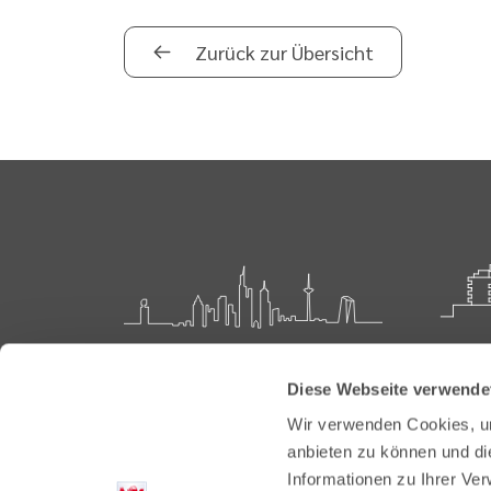
Zurück zur Übersicht
Landesärztekammer Hessen
Akadem
Diese Webseite verwende
Weiter
Hanauer Landstraße 152
Wir verwenden Cookies, um
60314 Frankfurt
Carl-O
anbieten zu können und di
61231 
Informationen zu Ihrer Ve
Postfach 60 05 66