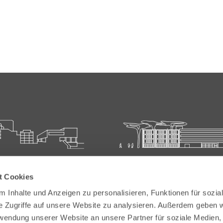
ie für Ärztliche Fort- und
Carl-Oelemann-Schule der
t Cookies
bildung
Landesärztekammer Hesse
 Inhalte und Anzeigen zu personalisieren, Funktionen für sozia
elemann-Weg 5
Carl-Oelemann-Weg 5
e Zugriffe auf unsere Website zu analysieren. Außerdem geben w
Bad Nauheim
61231 Bad Nauheim
rwendung unserer Website an unsere Partner für soziale Medien