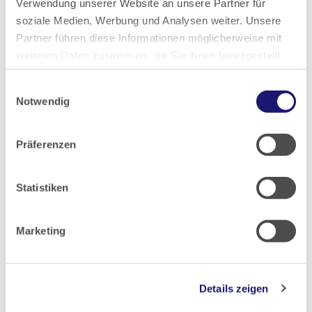
Verwendung unserer Website an unsere Partner für
soziale Medien, Werbung und Analysen weiter. Unsere
Artikel geschrieben von:
Partner führen diese Informationen möglicherweise mit
weiteren Daten zusammen, die Sie ihnen bereitgestellt
Landesärztekammer Hessen
haben oder die sie im Rahmen Ihrer Nutzung der Dienste
Einwilligungsauswahl
gesammelt haben.
Notwendig
Datenschutz
|
Impressum
Teilen
Präferenzen
Statistiken
PDF Download
Marketing
Details zeigen
Zurück zur Übersicht