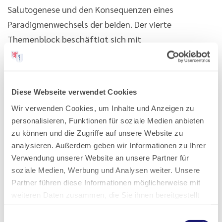
Salutogenese und den Konsequenzen eines
Paradigmenwechsels der beiden. Der vierte
Themenblock beschäftigt sich mit
geschlechtsspezifischen und
sozialepidemiologischen Modellen sowie mit
subjektiven Theorien. Ein faktenreiches Buch, das
Diese Webseite verwendet Cookies
dem Nutzer die Facetten und Perspektiven von
Wir verwenden Cookies, um Inhalte und Anzeigen zu
Gesundheit und Krankheit in ihren
personalisieren, Funktionen für soziale Medien anbieten
Begründungskontexten und den sich daraus
zu können und die Zugriffe auf unsere Website zu
ergebenden Schlussfolgerungen aufzeigt.
analysieren. Außerdem geben wir Informationen zu Ihrer
Verwendung unserer Website an unsere Partner für
Dr. med. Paul Kokott
soziale Medien, Werbung und Analysen weiter. Unsere
Partner führen diese Informationen möglicherweise mit
weiteren Daten zusammen, die Sie ihnen bereitgestellt
haben oder die sie im Rahmen Ihrer Nutzung der Dienste
Einwilligungsauswahl
gesammelt haben.