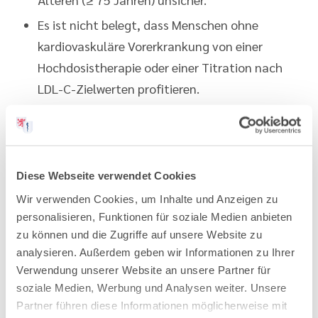
Es ist nicht belegt, dass Menschen ohne
kardiovaskuläre Vorerkrankung von einer
Hochdosistherapie oder einer Titration nach
LDL-C-Zielwerten profitieren.
Der Autor rät zu einer partizipativen
Entscheidungsfindung mit den Patienten unter
Diese Webseite verwendet Cookies
Berücksichtigung der
Patienteninformationen der
Wir verwenden Cookies, um Inhalte und Anzeigen zu
AkdÄ
dazu.
personalisieren, Funktionen für soziale Medien anbieten
zu können und die Zugriffe auf unsere Website zu
Der vollständige Artikel ist abrufbar im Internet
analysieren. Außerdem geben wir Informationen zu Ihrer
unter „Arzneiverordnung in der Praxis (AVP)“,
Verwendung unserer Website an unsere Partner für
Ausgabe 1/2025, www.akdae.de
soziale Medien, Werbung und Analysen weiter. Unsere
Partner führen diese Informationen möglicherweise mit