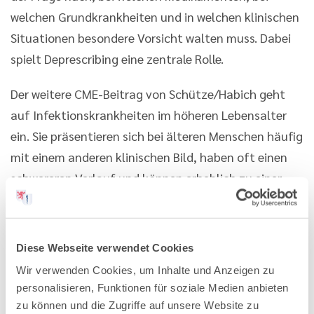
welchen Grundkrankheiten und in welchen klinischen
Situationen besondere Vorsicht walten muss. Dabei
spielt Deprescribing eine zentrale Rolle.
Der weitere CME-Beitrag von Schütze/Habich geht
auf Infektionskrankheiten im höheren Lebensalter
ein. Sie präsentieren sich bei älteren Menschen häufig
mit einem anderen klinischen Bild, haben oft einen
schwereren Verlauf und können erheblich zu einer
Funktionsverschlechterung im Alltag beitragen.
Deshalb haben Prävention, frühzeitige Diagnostik
und adäquate Behandlung unter Berücksichtigung
Diese Webseite verwendet Cookies
von Begleitkrankheiten große Bedeutung.
Wir verwenden Cookies, um Inhalte und Anzeigen zu
personalisieren, Funktionen für soziale Medien anbieten
Der Beitrag von Pantel schließlich stellt einen
zu können und die Zugriffe auf unsere Website zu