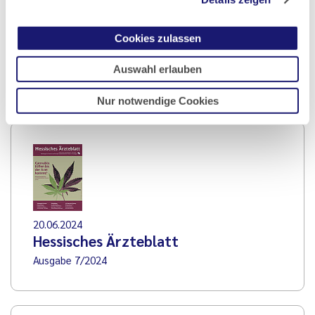
die Fort- und Weiterbildung einiges zu lernen gibt und
Cookies zulassen
wünschen Ihnen viel Gewinn bei der Lektüre.
Auswahl erlauben
Prof. Dr. med. Johannes Pantel, PD Dr. med. Rupert
Püllen, PD Dr. med. Mathias Pfisterer
Nur notwendige Cookies
20.06.2024
Hessisches Ärzteblatt
Ausgabe 7/2024