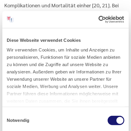
Komplikationen und Mortalität einher [20, 21]. Bei
selbstständig lebenden Personen ≥ 70 Jahre
verdoppelt sich das Risiko für eine Pneumonie bei
Vorhandensein einer Dysphagie [22].
Diese Webseite verwendet Cookies
Wir verwenden Cookies, um Inhalte und Anzeigen zu
Schwerwiegende Auswirkungen
personalisieren, Funktionen für soziale Medien anbieten
zu können und die Zugriffe auf unsere Website zu
Infektionen erhöhen das Risiko für verschiedene
analysieren. Außerdem geben wir Informationen zu Ihrer
Verwendung unserer Website an unsere Partner für
Akuterkrankungen, insbesondere kardiovaskuläre
soziale Medien, Werbung und Analysen weiter. Unsere
Erkrankungen. Das Risiko für akute kardiovaskuläre
Partner führen diese Informationen möglicherweise mit
Ereignisse, z. B. Myokardinfarkt, akutes
weiteren Daten zusammen, die Sie ihnen bereitgestellt
Koronarsyndrom, akute Herzinsuffizienz,
haben oder die sie im Rahmen Ihrer Nutzung der Dienste
Arrhythmien oder Schlaganfall, ist beispielsweise
Einwilligungsauswahl
gesammelt haben.
Notwendig
während und nach einer ambulant erworbenen
Datenschutz
|
Impressum