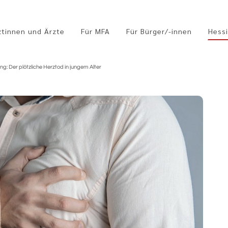
ztinnen und Ärzte
Für MFA
Für Bürger/-innen
Hessi
g: Der plötzliche Herztod in jungem Alter