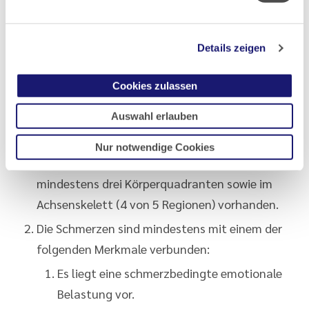
die Schmerzen bei Patienten mit CWP verstärken.
Details zeigen
Kriterien
Cookies zulassen
Die Bedingungen A bis C sind erfüllt:
Auswahl erlauben
Chronische Schmerzen (anhaltend oder
Nur notwendige Cookies
wiederkehrend seit mehr als 3 Monaten) sind in
mindestens drei Körperquadranten sowie im
Achsenskelett (4 von 5 Regionen) vorhanden.
Die Schmerzen sind mindestens mit einem der
folgenden Merkmale verbunden:
Es liegt eine schmerzbedingte emotionale
Belastung vor.