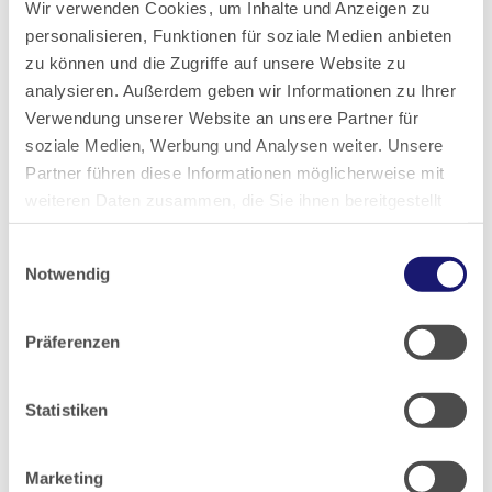
Wir verwenden Cookies, um Inhalte und Anzeigen zu
in der Regel in mindestens drei oder mehr
personalisieren, Funktionen für soziale Medien anbieten
Körperquadranten (Quadranten werden durch die
zu können und die Zugriffe auf unsere Website zu
analysieren. Außerdem geben wir Informationen zu Ihrer
obere/untere/linke/rechte Seite des Körpers definiert)
Verwendung unserer Website an unsere Partner für
und im Achsenskelett (Nacken, Rücken, Brust und
soziale Medien, Werbung und Analysen weiter. Unsere
Bauch) auf.
Partner führen diese Informationen möglicherweise mit
weiteren Daten zusammen, die Sie ihnen bereitgestellt
CWP gehen häufig mit einer erhöhten medizinischen
haben oder die sie im Rahmen Ihrer Nutzung der Dienste
Komorbidität einher, darunter Schlafstörungen,
Einwilligungsauswahl
gesammelt haben.
Notwendig
Adipositas, Bluthochdruck und Diabetes. Patienten
Datenschutz
|
Impressum
mit CWP berichten häufig über erhöhte
Präferenzen
Behinderungen, depressive und ängstliche Stimmung.
Die Patienten zeigen spontane oder evozierte
Statistiken
Schmerzen in den betroffenen Regionen, begleitet
von Allodynie und/oder Hyperalgesie. Angstzustände,
Depressionen und allgemeiner Leidensdruck können
Marketing