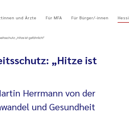
ztinnen und Ärzte
Für MFA
Für Bürger/-innen
Hessi
tsschutz: „Hitze ist gefährlich!“
itsschutz: „Hitze ist
Martin Herrmann von der
awandel und Gesundheit