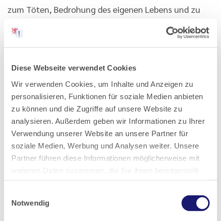
zum Töten, Bedrohung des eigenen Lebens und zu
einer Neigung, Probleme durch Töten lösen zu wollen.
In dem idealen Fall, dass für den Suizidenten eine
reine Motivation des Mitgefühls mit dem eigenen
Diese Webseite verwendet Cookies
Leiden besteht, entstehen durch dieses Mitgefühl im
Wir verwenden Cookies, um Inhalte und Anzeigen zu
Bewusstseinskontinuum Potenziale für Glück und –
personalisieren, Funktionen für soziale Medien anbieten
gleichzeitig – durch die Selbsttötung Potenziale für
zu können und die Zugriffe auf unsere Website zu
analysieren. Außerdem geben wir Informationen zu Ihrer
Leiden. Für eine glückliche Wiedergeburt ist auch die
Verwendung unserer Website an unsere Partner für
innere Ausgeglichenheit zur Zeit des Todes von
soziale Medien, Werbung und Analysen weiter. Unsere
herausragender Bedeutung, weil dadurch im
Partner führen diese Informationen möglicherweise mit
Bewusstseinskontinuum Potenziale für eine
weiteren Daten zusammen, die Sie ihnen bereitgestellt
glückliche Wiedergeburt aktiviert werden.
haben oder die sie im Rahmen Ihrer Nutzung der Dienste
Einwilligungsauswahl
gesammelt haben.
Notwendig
Wenn eine Person zum Ergebnis kommt, dass der
Datenschutz
|
Impressum